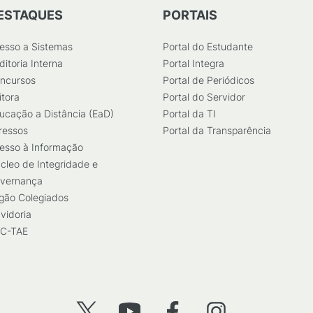
ESTAQUES
PORTAIS
esso a Sistemas
Portal do Estudante
ditoria Interna
Portal Integra
ncursos
Portal de Periódicos
itora
Portal do Servidor
ucação a Distância (EaD)
Portal da TI
ressos
Portal da Transparência
esso à Informação
cleo de Integridade e
vernança
gão Colegiados
vidoria
C-TAE