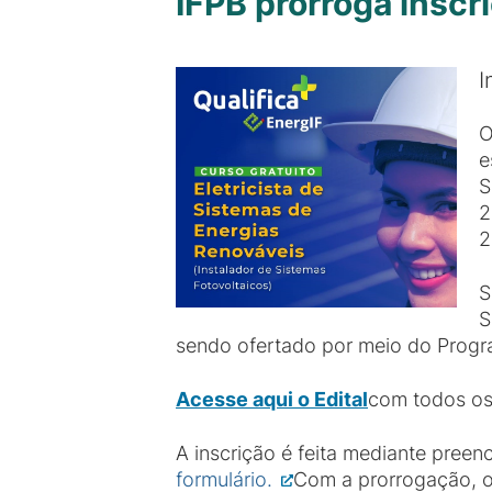
IFPB prorroga inscr
I
O
e
S
2
2
S
S
sendo ofertado por meio do Progra
Acesse aqui o Edital
com todos os 
A inscrição é feita mediante pree
formulário.
Com a prorrogação, o 