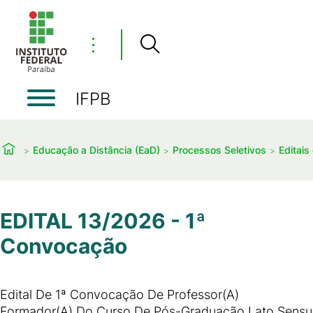
⋮
IFPB
Educação a Distância (EaD)
Processos Seletivos
Editais
EDITAL 13/2026 - 1ª
Convocação
Edital De 1ª Convocação De Professor(A)
Formador(A) Do Curso De Pós-Graduação Lato Sensu