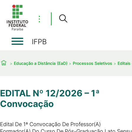
⋮
IFPB
Educação a Distância (EaD)
Processos Seletivos
Editais
EDITAL Nº 12/2026 – 1ª
Convocação
Edital De 1ª Convocação De Professor(A)
Formador(A) Do Curso De Pós-Graduação Lato Sensu