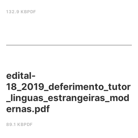
132.9 KB
PDF
edital-
18_2019_deferimento_tutor
_linguas_estrangeiras_mod
ernas.pdf
89.1 KB
PDF