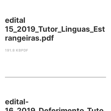
edital
15_2019_Tutor_Linguas_Est
rangeiras.pdf
191.8 KB
PDF
edital-
16_2019_Deferimento_Tuto