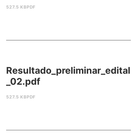
527.5 KB
PDF
Resultado_preliminar_edital
_02.pdf
527.5 KB
PDF