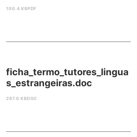
100.4 KB
PDF
ficha_termo_tutores_lingua
s_estrangeiras.doc
287.0 KB
DOC