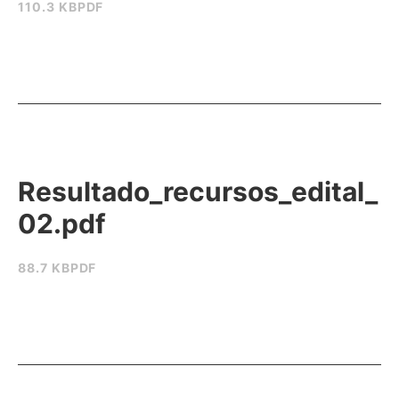
110.3 KB
PDF
Resultado_recursos_edital_
02.pdf
88.7 KB
PDF