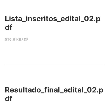
Lista_inscritos_edital_02.p
df
516.6 KB
PDF
Resultado_final_edital_02.p
df