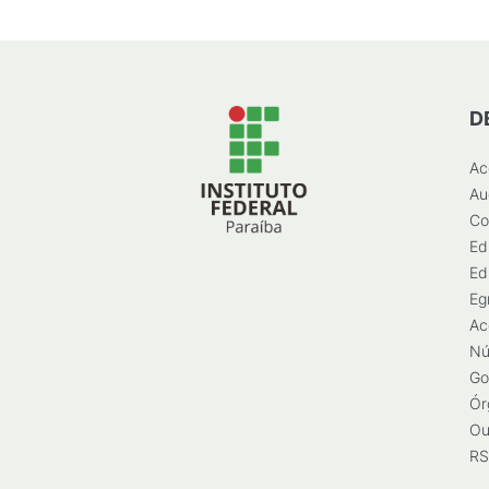
D
Ac
Au
Co
Ed
Ed
Eg
Ac
Nú
Go
Ór
Ou
RS