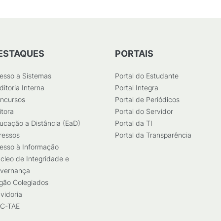
ESTAQUES
PORTAIS
esso a Sistemas
Portal do Estudante
ditoria Interna
Portal Integra
ncursos
Portal de Periódicos
itora
Portal do Servidor
ucação a Distância (EaD)
Portal da TI
ressos
Portal da Transparência
esso à Informação
cleo de Integridade e
vernança
gão Colegiados
vidoria
C-TAE