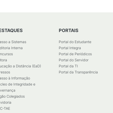
ESTAQUES
PORTAIS
esso a Sistemas
Portal do Estudante
ditoria Interna
Portal Integra
ncursos
Portal de Periódicos
itora
Portal do Servidor
ucação a Distância (EaD)
Portal da TI
ressos
Portal da Transparência
esso à Informação
cleo de Integridade e
vernança
gão Colegiados
vidoria
C-TAE