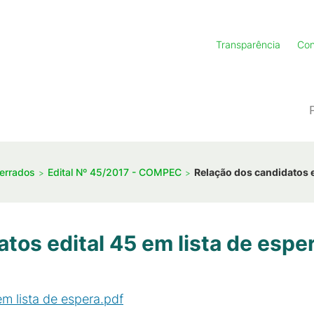
Transparência
Con
errados
Edital Nº 45/2017 - COMPEC
Relação dos candidatos e
tos edital 45 em lista de espe
m lista de espera.pdf
(
PDF
/
47
KB
)