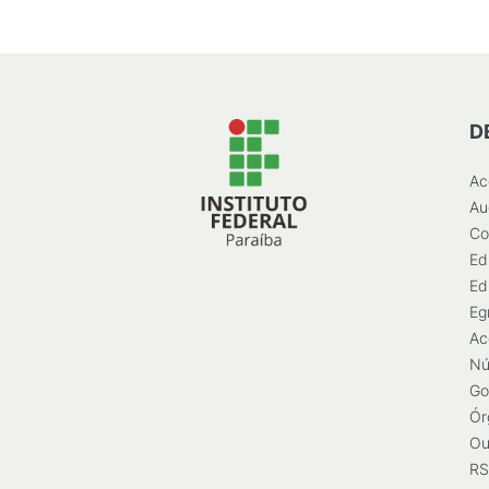
D
Ac
Au
Co
Ed
Ed
Eg
Ac
Nú
Go
Ór
Ou
RS