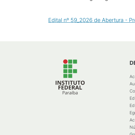
Edital nº 59_2026 de Abertura - Pr
D
Ac
Au
Co
Ed
Ed
Eg
Ac
Nú
Go