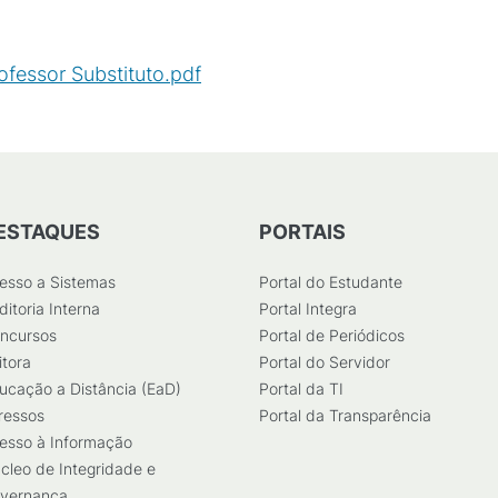
ofessor Substituto.pdf
(
PDF
/
879
KB
)
ESTAQUES
PORTAIS
esso a Sistemas
Portal do Estudante
ditoria Interna
Portal Integra
ncursos
Portal de Periódicos
itora
Portal do Servidor
ucação a Distância (EaD)
Portal da TI
ressos
Portal da Transparência
esso à Informação
cleo de Integridade e
vernança