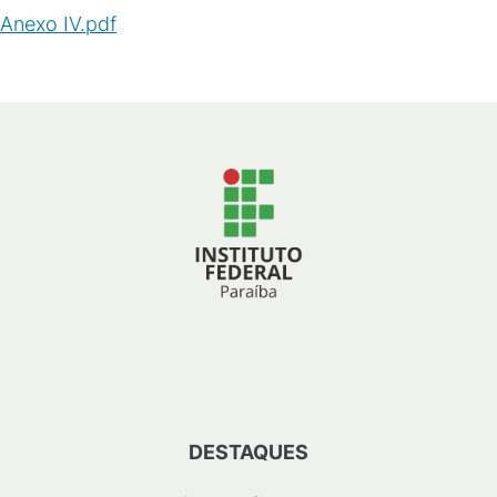
Anexo IV.pdf
(
PDF
/
171
KB
)
DESTAQUES