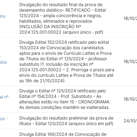
Divulgação do resultado final da prova de
desempenho didático- RETIFICADO - Edital
125/2024 - ampla concorrência e negros,
nho
18/10/
habilitados, eliminados e reprovados
(INCLUSÃO DA INSCRIÇÃO Nº
2024.125.001.00022 (arquivo único - pdf)
Divulga Edital 152/2024 retificado pelo edital
153/2024 de Convocação dos candidatos
aptos para o envio de Currículo Lattes e Prova
-
de Títulos do Edital nº 125/2024 – professor
18/10/
ulos
substituto (1. Inclusão da inscrição nº
2024.125.001.00022 – 2. Prorroga o prazo para
envio do currículo Lattes e Prova de Títulos até
as 19h de 21/10/2024).
Divulga o Edital nº 125/2024 retificado pelo
Edital nº 154/2024 - Prof. Substituto – As
al nº
18/10/
alterações estão no Item 15 - CRONOGRAMA.
As demais condições mantêm-se inalteradas.
Divulgação do resultado preliminar da prova de
os -
24/10
títulos - Edital 125/2024 (arquivo único em pdf)
Divulga Edital 166/2024 de Convocação de