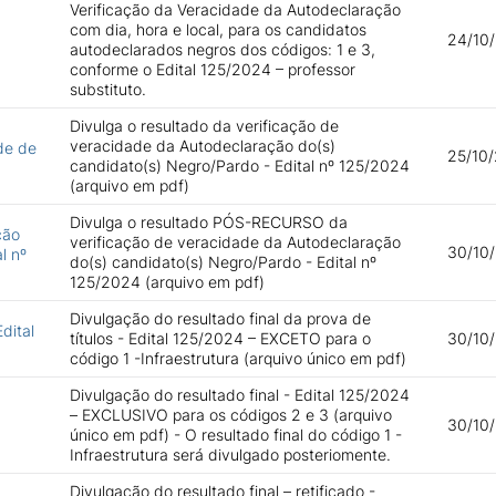
Verificação da Veracidade da Autodeclaração
com dia, hora e local, para os candidatos
24/10/
autodeclarados negros dos códigos: 1 e 3,
conforme o Edital 125/2024 – professor
substituto.
Divulga o resultado da verificação de
veracidade da Autodeclaração do(s)
de de
25/10/
candidato(s) Negro/Pardo - Edital nº 125/2024
(arquivo em pdf)
Divulga o resultado PÓS-RECURSO da
ção
verificação de veracidade da Autodeclaração
30/10/
l nº
do(s) candidato(s) Negro/Pardo - Edital nº
125/2024 (arquivo em pdf)
Divulgação do resultado final da prova de
dital
títulos - Edital 125/2024 – EXCETO para o
30/10
código 1 -Infraestrutura (arquivo único em pdf)
Divulgação do resultado final - Edital 125/2024
– EXCLUSIVO para os códigos 2 e 3 (arquivo
30/10
único em pdf) - O resultado final do código 1 -
Infraestrutura será divulgado posteriomente.
Divulgação do resultado final – retificado -