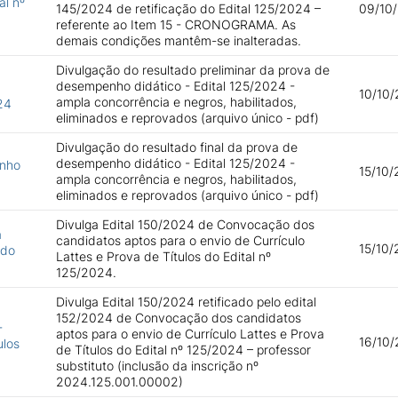
al nº
145/2024 de retificação do Edital 125/2024 –
09/10/
referente ao Item 15 - CRONOGRAMA. As
demais condições mantêm-se inalteradas.
Divulgação do resultado preliminar da prova de
desempenho didático - Edital 125/2024 -
10/10/
ampla concorrência e negros, habilitados,
24
eliminados e reprovados (arquivo único - pdf)
Divulgação do resultado final da prova de
desempenho didático - Edital 125/2024 -
enho
15/10/
ampla concorrência e negros, habilitados,
eliminados e reprovados (arquivo único - pdf)
Divulga Edital 150/2024 de Convocação dos
a
candidatos aptos para o envio de Currículo
15/10/
 do
Lattes e Prova de Títulos do Edital nº
125/2024.
Divulga Edital 150/2024 retificado pelo edital
152/2024 de Convocação dos candidatos
-
aptos para o envio de Currículo Lattes e Prova
16/10/
ulos
de Títulos do Edital nº 125/2024 – professor
substituto (inclusão da inscrição nº
2024.125.001.00002)