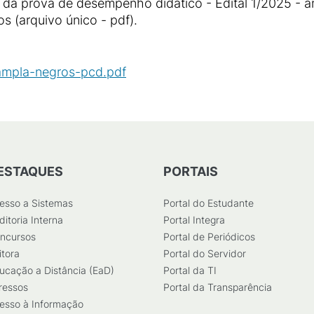
r da prova de desempenho didático - Edital 1/2025 - 
s (arquivo único - pdf).
ampla-negros-pcd.pdf
(
PDF
/
194
KB
)
ESTAQUES
PORTAIS
esso a Sistemas
Portal do Estudante
ditoria Interna
Portal Integra
ncursos
Portal de Periódicos
itora
Portal do Servidor
ucação a Distância (EaD)
Portal da TI
ressos
Portal da Transparência
esso à Informação