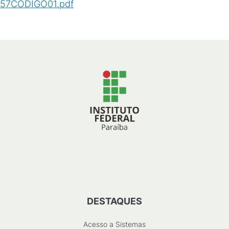
57CÓDIGO01.pdf
(
PDF
/
56
KB
)
DESTAQUES
Acesso a Sistemas