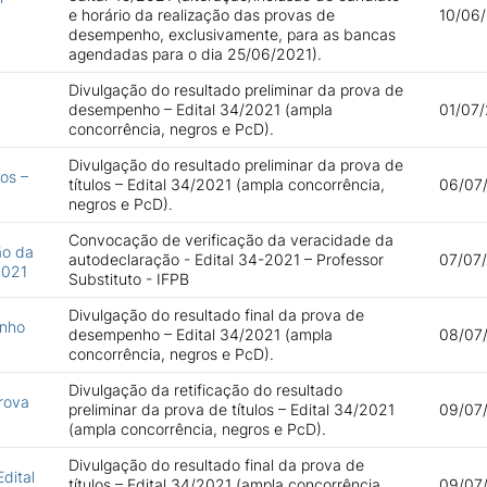
e horário da realização das provas de
10/06/
desempenho, exclusivamente, para as bancas
agendadas para o dia 25/06/2021).
Divulgação do resultado preliminar da prova de
desempenho – Edital 34/2021 (ampla
01/07/
concorrência, negros e PcD).
Divulgação do resultado preliminar da prova de
os –
títulos – Edital 34/2021 (ampla concorrência,
06/07/
negros e PcD).
Convocação de verificação da veracidade da
ão da
autodeclaração - Edital 34-2021 – Professor
07/07/
2021
Substituto - IFPB
Divulgação do resultado final da prova de
enho
desempenho – Edital 34/2021 (ampla
08/07/
concorrência, negros e PcD).
Divulgação da retificação do resultado
Prova
preliminar da prova de títulos – Edital 34/2021
09/07/
(ampla concorrência, negros e PcD).
Divulgação do resultado final da prova de
dital
títulos – Edital 34/2021 (ampla concorrência,
09/07/