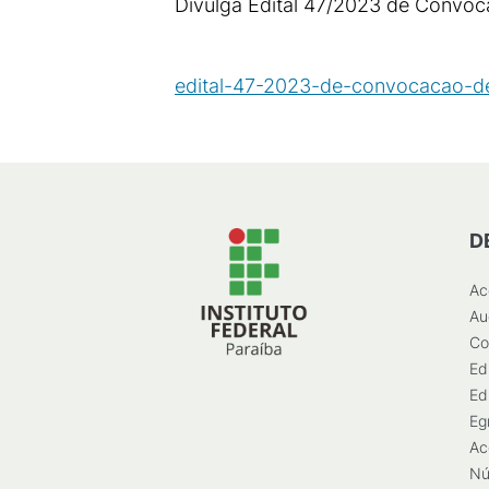
Divulga Edital 47/2023 de Convoca
edital-47-2023-de-convocacao-de
D
Ac
Au
Co
Ed
Ed
Eg
Ac
Nú