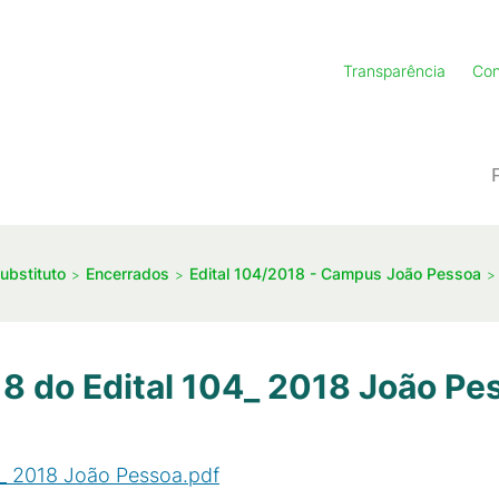
Transparência
Con
ubstituto
Encerrados
Edital 104/2018 - Campus João Pessoa
18 do Edital 104_ 2018 João Pe
4_ 2018 João Pessoa.pdf
(
PDF
/
1
MB
)