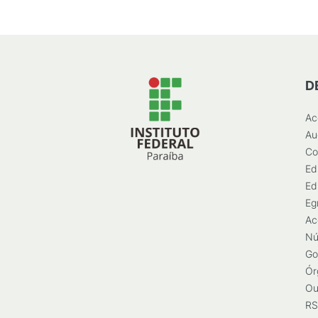
D
Ac
Au
Co
Ed
Ed
Eg
Ac
Nú
Go
Ór
Ou
RS