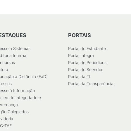
ESTAQUES
PORTAIS
esso a Sistemas
Portal do Estudante
ditoria Interna
Portal Integra
ncursos
Portal de Periódicos
itora
Portal do Servidor
ucação a Distância (EaD)
Portal da TI
ressos
Portal da Transparência
esso à Informação
cleo de Integridade e
vernança
gão Colegiados
vidoria
C-TAE