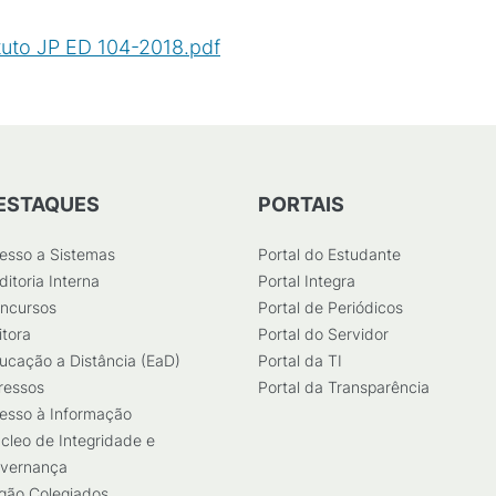
tuto JP ED 104-2018.pdf
(
PDF
/
432
KB
)
ESTAQUES
PORTAIS
esso a Sistemas
Portal do Estudante
ditoria Interna
Portal Integra
ncursos
Portal de Periódicos
itora
Portal do Servidor
ucação a Distância (EaD)
Portal da TI
ressos
Portal da Transparência
esso à Informação
cleo de Integridade e
vernança
gão Colegiados