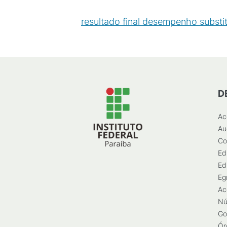
resultado final desempenho substi
D
Ac
Au
Co
Ed
Ed
Eg
Ac
Nú
Go
Ór