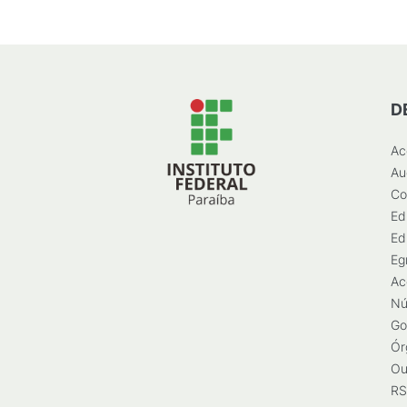
D
Ac
Au
Co
Ed
Ed
Eg
Ac
Nú
Go
Ór
Ou
RS