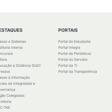
ESTAQUES
PORTAIS
esso a Sistemas
Portal do Estudante
ditoria Interna
Portal Integra
ncursos
Portal de Periódicos
itora
Portal do Servidor
ucação a Distância (EaD)
Portal da TI
ressos
Portal da Transparência
esso à Informação
cleo de Integridade e
vernança
gão Colegiados
vidoria
C-TAE