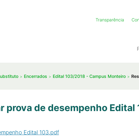
Transparência
Con
ubstituto
Encerrados
Edital 103/2018 - Campus Monteiro
Res
ar prova de desempenho Edital
empenho Edital 103.pdf
(
PDF
/
40
KB
)