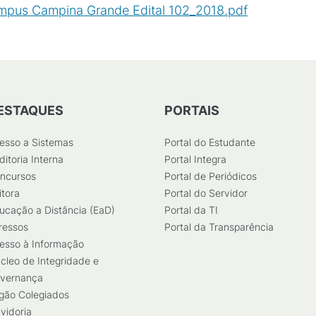
Campus Campina Grande Edital 102_2018.pdf
(
PDF
/
40
K
ESTAQUES
PORTAIS
esso a Sistemas
Portal do Estudante
ditoria Interna
Portal Integra
ncursos
Portal de Periódicos
itora
Portal do Servidor
ucação a Distância (EaD)
Portal da TI
ressos
Portal da Transparência
esso à Informação
cleo de Integridade e
vernança
gão Colegiados
vidoria