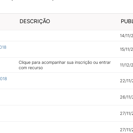
DESCRIÇÃO
PUB
14/11/
2018
15/11/
Clique para acompanhar sua inscrição ou entrar
11/12/
com recurso
2018
22/11/
26/11/
27/11/
27/11/