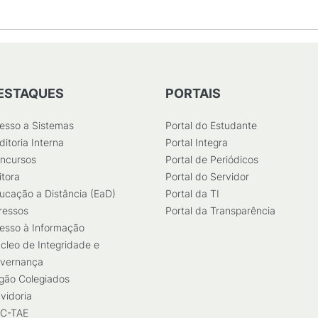
ESTAQUES
PORTAIS
esso a Sistemas
Portal do Estudante
ditoria Interna
Portal Integra
ncursos
Portal de Periódicos
itora
Portal do Servidor
ucação a Distância (EaD)
Portal da TI
ressos
Portal da Transparência
esso à Informação
cleo de Integridade e
vernança
gão Colegiados
vidoria
C-TAE