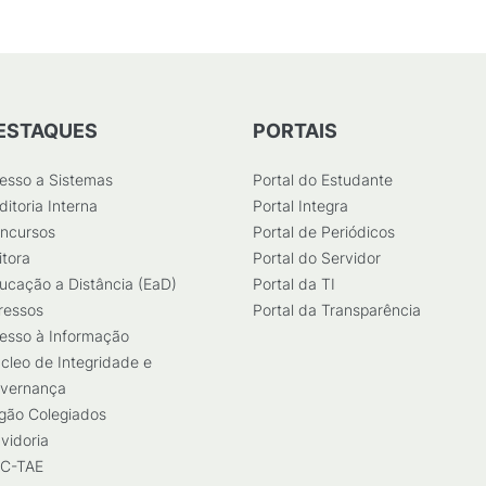
ESTAQUES
PORTAIS
esso a Sistemas
Portal do Estudante
ditoria Interna
Portal Integra
ncursos
Portal de Periódicos
itora
Portal do Servidor
ucação a Distância (EaD)
Portal da TI
ressos
Portal da Transparência
esso à Informação
cleo de Integridade e
vernança
gão Colegiados
vidoria
C-TAE