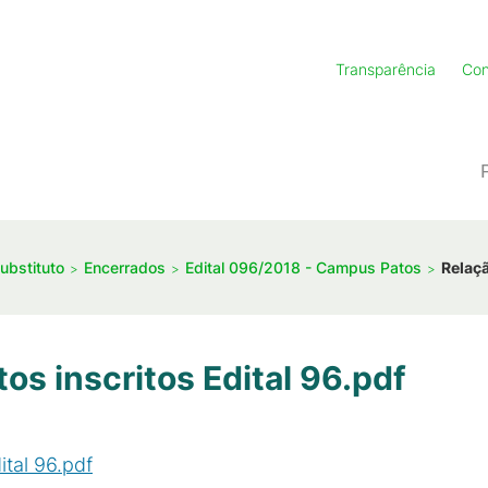
Transparência
Con
ubstituto
Encerrados
Edital 096/2018 - Campus Patos
Relaçã
os inscritos Edital 96.pdf
ital 96.pdf
(
PDF
/
47
KB
)