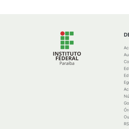
D
Ac
Au
Co
Ed
Ed
Eg
Ac
Nú
Go
Ór
Ou
RS