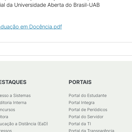
al da Universidade Aberta do Brasil-UAB
raduação em Docência.pdf
(
PDF
/
295
KB
)
ESTAQUES
PORTAIS
esso a Sistemas
Portal do Estudante
ditoria Interna
Portal Integra
ncursos
Portal de Periódicos
itora
Portal do Servidor
ucação a Distância (EaD)
Portal da TI
ressos
Portal da Transparência