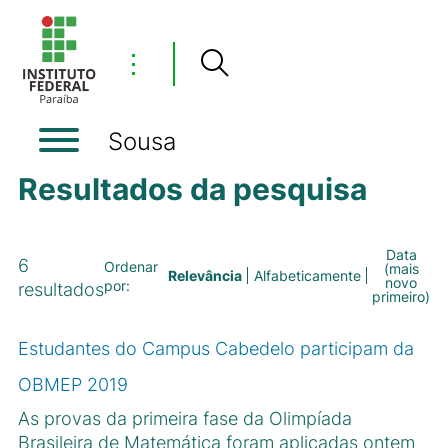
⋮
Sousa
Resultados da pesquisa
Data
6
Ordenar
(mais
Relevância
Alfabeticamente
novo
por:
resultados
primeiro)
Estudantes do Campus Cabedelo participam da
OBMEP 2019
As provas da primeira fase da Olimpíada
Brasileira de Matemática foram aplicadas ontem