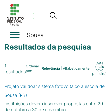
⋮
Sousa
Resultados da pesquisa
Data
1
Ordenar
(mais
Relevância
Alfabeticamente
novo
por:
resultados
primeiro)
Projeto vai doar sistema fotovoltaico a escola de
Sousa (PB)
Instituições devem inscrever propostas entre 29
de outubro a 30 de novembro