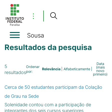
⋮
Sousa
Resultados da pesquisa
Data
5
Ordenar
(mais
Relevância
Alfabeticamente
novo
por:
resultados
primeiro)
Cerca de 50 estudantes participam da Colação
de Grau na Sede
Solenidade contou com a participação de
integrantes dos seis cursos superiores