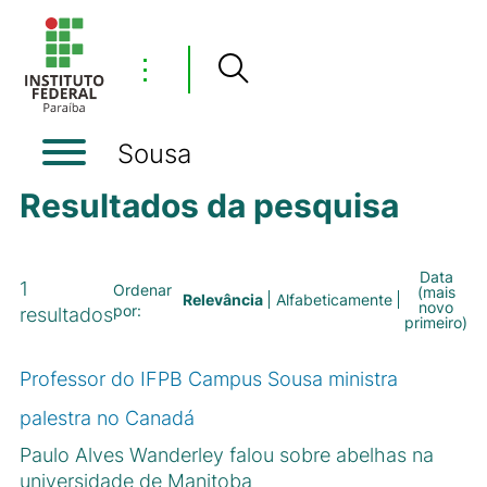
⋮
Sousa
Resultados da pesquisa
Data
1
Ordenar
(mais
Relevância
Alfabeticamente
novo
por:
resultados
primeiro)
Professor do IFPB Campus Sousa ministra
palestra no Canadá
Paulo Alves Wanderley falou sobre abelhas na
universidade de Manitoba