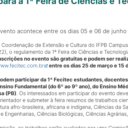
para a 1ª Feira de Ciências e T
vento acontece entre os dias 05 e 06 de junho
 Coordenação de Extensão e Cultura do IFPB Campus S
22), o regulamento da 1ª Feira de Ciências e Tecnologi
nscrições no evento são gratuitas e podem ser reali
ww.fecitec.com.br
entre os dias 25 de março e 15 
odem participar da 1ª Fecitec estudantes, docentes
nsino Fundamental (do 6º ao 9º ano), do Ensino Méd
sa (PB)
. Os interessados em participar do evento de
rientador e submeter à feira resumos de trabalhos cie
ltura afro-brasileira, africana e indígena, Ciências da
e Engenharias, Ciências Biológicas, Ciências Agrárias, 
issão, os trabalhos serão avaliados por uma Comissão