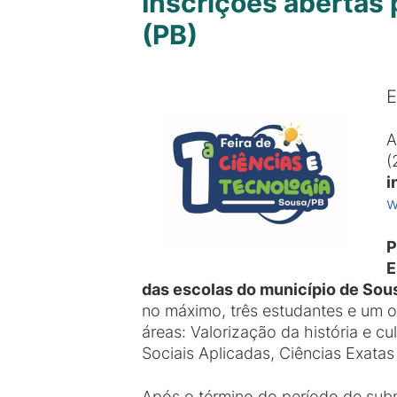
Inscrições abertas 
(PB)
E
A
(
i
w
P
E
das escolas do município de Sou
no máximo, três estudantes e um o
áreas: Valorização da história e cu
Sociais Aplicadas, Ciências Exatas 
Após o término do período de subm