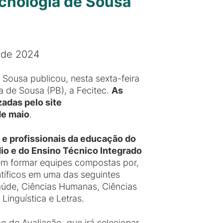
ecnologia de Sousa
 de 2024
ousa publicou, nesta sexta-feira
a de Sousa (PB), a Fecitec.
As
zadas pelo site
de maio
.
 e profissionais da educação do
io e do Ensino Técnico Integrado
vem formar equipes compostas por,
ntíficos em uma das seguintes
 Saúde, Ciências Humanas, Ciências
Linguística e Letras.
 de Avaliação, que irá selecionar