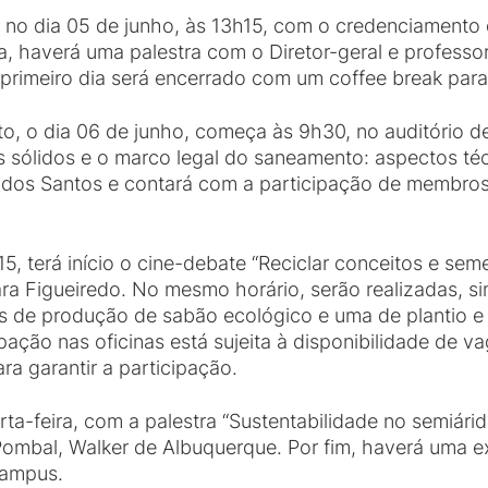
o dia 05 de junho, às 13h15, com o credenciamento d
, haverá uma palestra com o Diretor-geral e profess
primeiro dia será encerrado com um coffee break para 
o, o dia 06 de junho, começa às 9h30, no auditório
 sólidos e o marco legal do saneamento: aspectos téc
 dos Santos e contará com a participação de membros
15, terá início o cine-debate “Reciclar conceitos e sem
ara Figueiredo. No mesmo horário, serão realizadas, si
s de produção de sabão ecológico e uma de plantio 
ação nas oficinas está sujeita à disponibilidade de v
a garantir a participação.
rta-feira, com a palestra “Sustentabilidade no semiárid
mbal, Walker de Albuquerque. Por fim, haverá uma ex
campus.