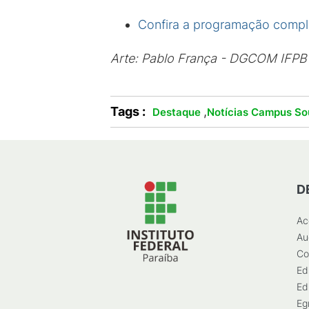
Confira a programação compl
Arte: Pablo França - DGCOM IFPB
Tags :
,
Destaque
Notícias Campus So
D
Ac
Au
Co
Ed
Ed
Eg