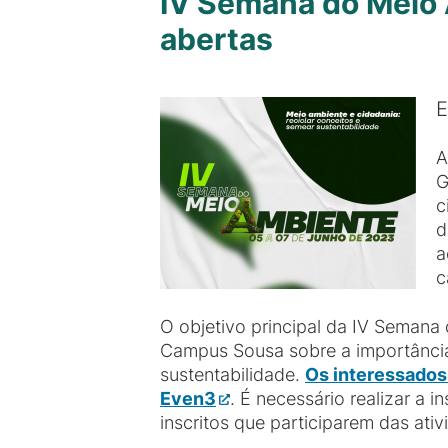
IV Semana do Meio
abertas
E
A
G
c
d
a
c
O objetivo principal da IV Semana
Campus Sousa sobre a importância 
sustentabilidade.
Os interessados
Even3
. É necessário realizar a 
inscritos que participarem das ati