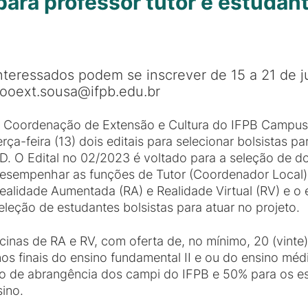
para professor tutor e estudan
nteressados podem se inscrever de 15 a 21 de j
ooext.sousa@ifpb.edu.br
 Coordenação de Extensão e Cultura do IFPB Campus 
erça-feira (13) dois editais para selecionar bolsistas p
D. O Edital no 02/2023 é voltado para a seleção de d
esempenhar as funções de Tutor (Coordenador Local) 
ealidade Aumentada (RA) e Realidade Virtual (RV) e o 
eleção de estudantes bolsistas para atuar no projeto.
cinas de RA e RV, com oferta de, no mínimo, 20 (vinte
s finais do ensino fundamental II e ou do ensino méd
ório de abrangência dos campi do IFPB e 50% para os 
sino.