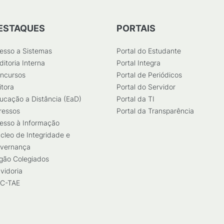
ESTAQUES
PORTAIS
esso a Sistemas
Portal do Estudante
ditoria Interna
Portal Integra
ncursos
Portal de Periódicos
itora
Portal do Servidor
ucação a Distância (EaD)
Portal da TI
ressos
Portal da Transparência
esso à Informação
cleo de Integridade e
vernança
gão Colegiados
vidoria
C-TAE