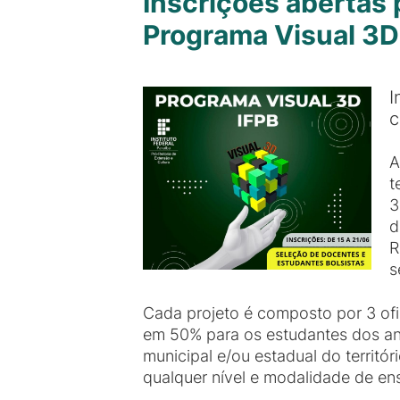
Inscrições abertas 
Programa Visual 3D
I
c
A
t
3
d
R
s
Cada projeto é composto por 3 ofi
em 50% para os estudantes dos ano
municipal e/ou estadual do territ
qualquer nível e modalidade de en