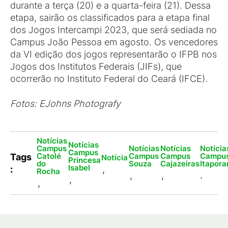
durante a terça (20) e a quarta-feira (21). Dessa
etapa, sairão os classificados para a etapa final
dos Jogos Intercampi 2023, que será sediada no
Campus João Pessoa em agosto. Os vencedores
da VI edição dos jogos representarão o IFPB nos
Jogos dos Institutos Federais (JIFs), que
ocorrerão no Instituto Federal do Ceará (IFCE).
Fotos: EJohns Photografy
Notícias
Notícias
Campus
Notícias
Notícias
Notícia
Campus
Catolé
Campus
Campus
Campu
Tags
Notícia
Princesa
do
Souza
Cajazeiras
Itapor
Isabel
:
,
Rocha
,
,
.
,
,