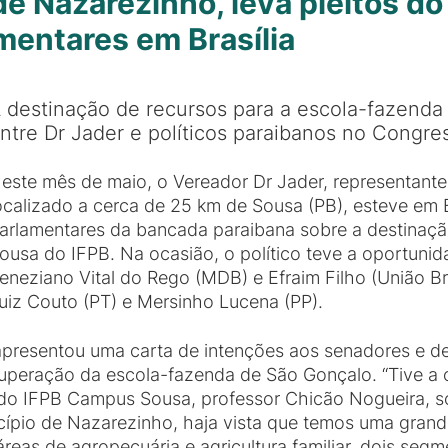
de Nazarezinho, leva pleitos 
mentares em Brasília
 destinação de recursos para a escola-fazenda
ntre Dr Jader e políticos paraibanos no Congre
este mês de maio, o Vereador Dr Jader, representant
ocalizado a cerca de 25 km de Sousa (PB), esteve em B
arlamentares da bancada paraibana sobre a destinaç
ousa do IFPB. Na ocasião, o político teve a oportuni
eneziano Vital do Rego (MDB) e Efraim Filho (União Br
uiz Couto (PT) e Mersinho Lucena (PP).
apresentou uma carta de intenções aos senadores e d
uperação da escola-fazenda de São Gonçalo. “Tive a 
do IFPB Campus Sousa, professor Chicão Nogueira, so
cípio de Nazarezinho, haja vista que temos uma gran
reas de agropecuária e agricultura familiar, dois seg