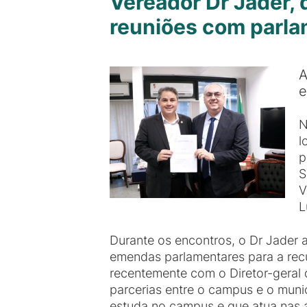
Vereador Dr Jader, 
reuniões com parla
A
e
N
l
p
S
V
L
Durante os encontros, o Dr Jader 
emendas parlamentares para a rec
recentemente com o Diretor-geral 
parcerias entre o campus e o muni
estuda no campus e que atua nas á