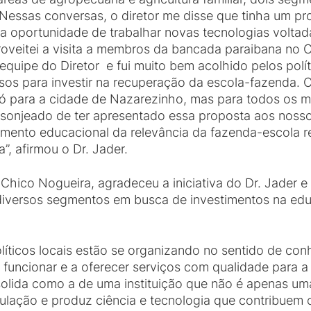
essas conversas, o diretor me disse que tinha um pr
a oportunidade de trabalhar novas tecnologias volta
roveitei a visita a membros da bancada paraibana no 
equipe do Diretor e fui muito bem acolhido pelos polí
sos para investir na recuperação da escola-fazenda. 
para a cidade de Nazarezinho, mas para todos os mu
lisonjeado de ter apresentado essa proposta aos nosso
amento educacional da relevância da fazenda-escola 
”, afirmou o Dr. Jader.
hico Nogueira, agradeceu a iniciativa do Dr. Jader e
e diversos segmentos em busca de investimentos na edu
olíticos locais estão se organizando no sentido de co
 a funcionar e a oferecer serviços com qualidade para
lida como a de uma instituição que não é apenas um
lação e produz ciência e tecnologia que contribuem 