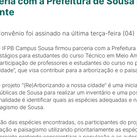
ria com a Prefeitura de Sousa 
nte
onvênio foi assinado na última terça-feira (04)
 IFPB Campus Sousa firmou parceria com a Prefeitura
stágios para estudantes do curso Técnico em Meio Am
articipação de professores e estudantes do curso no 
idade”, que visa contribuir para a arborização e o pai
 projeto “(Re)Arborizando a nossa cidade” é uma inicia
úblicas de Sousa para realizar um inventário e uma po
inalidade é identificar quais as espécies adequadas e
isagismo de Sousa.
o das espécies encontradas, os participantes do proj
ção e paisagismo utilizando prioritariamente as espé
projeto pretende conscientizar a população e as autor