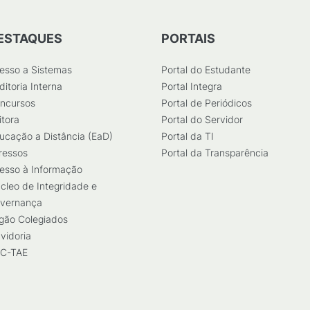
ESTAQUES
PORTAIS
esso a Sistemas
Portal do Estudante
ditoria Interna
Portal Integra
ncursos
Portal de Periódicos
itora
Portal do Servidor
ucação a Distância (EaD)
Portal da TI
ressos
Portal da Transparência
esso à Informação
cleo de Integridade e
vernança
gão Colegiados
vidoria
C-TAE