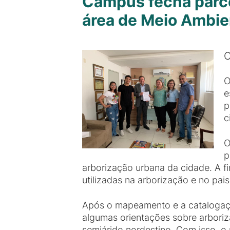
Campus fecha parce
área de Meio Ambie
C
O
e
p
c
O
p
arborização urbana da cidade. A f
utilizadas na arborização e no pa
Após o mapeamento e a catalogaçã
algumas orientações sobre arboriza
semiárido nordestino. Com isso, o 