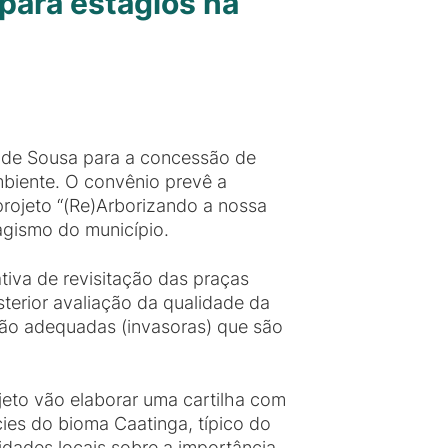
para estágios na
 de Sousa para a concessão de
biente. O convênio prevê a
projeto “(Re)Arborizando a nossa
sagismo do município.
tiva de revisitação das praças
sterior avaliação da qualidade da
 não adequadas (invasoras) que são
eto vão elaborar uma cartilha com
cies do bioma Caatinga, típico do
idades locais sobre a importância