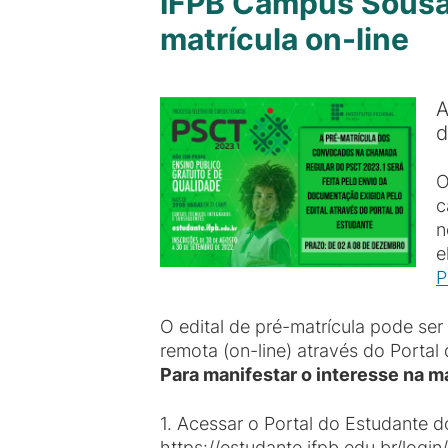
IFPB Campus Sousa
matrícula on-line
A
d
O
c
n
e
P
O edital de pré-matrícula pode se
remota (on-line) através do Portal
Para manifestar o interesse na ma
1. Acessar o Portal do Estudante d
https://estudante.ifpb.edu.br/logi