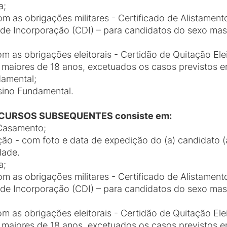
a;
 as obrigações militares - Certificado de Alistamento
de Incorporação (CDI) – para candidatos do sexo mas
 as obrigações eleitorais - Certidão de Quitação Elei
 maiores de 18 anos, excetuados os casos previstos em
damental;
sino Fundamental.
s CURSOS SUBSEQUENTES consiste em:
 Casamento;
ção - com foto e data de expedição do (a) candidato (a
dade.
a;
 as obrigações militares - Certificado de Alistamento
de Incorporação (CDI) – para candidatos do sexo mas
 as obrigações eleitorais - Certidão de Quitação Elei
 maiores de 18 anos, excetuados os casos previstos em