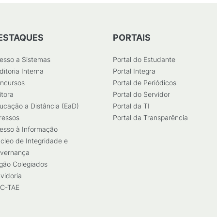
ESTAQUES
PORTAIS
esso a Sistemas
Portal do Estudante
ditoria Interna
Portal Integra
ncursos
Portal de Periódicos
itora
Portal do Servidor
ucação a Distância (EaD)
Portal da TI
ressos
Portal da Transparência
esso à Informação
cleo de Integridade e
vernança
gão Colegiados
vidoria
C-TAE