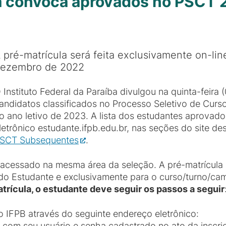
 convoca aprovados no PSCT 2
 pré-matrícula será feita exclusivamente on-li
ezembro de 2022
 Instituto Federal da Paraíba divulgou na quinta-feira
andidatos classificados no Processo Seletivo de Curs
o ano letivo de 2023. A lista dos estudantes aprova
letrônico estudante.ifpb.edu.br, nas seções do site d
SCT Subsequentes
.
r acessado na mesma área da seleção. A pré-matrícula 
 do Estudante e exclusivamente para o curso/turno/ca
trícula, o estudante deve seguir os passos a seguir
o IFPB através do seguinte endereço eletrônico:
n/ com seu usuário e senha cadastrado no ato da inscri