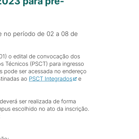
023 para pré-
ne no período de 02 a 08 de
 (01) o edital de convocação dos
os Técnicos (PSCT) para ingresso
dos pode ser acessada no endereço
estinadas ao
PSCT Integrados
e
deverá ser realizada de forma
mpus escolhido no ato da inscrição.
:
ção;