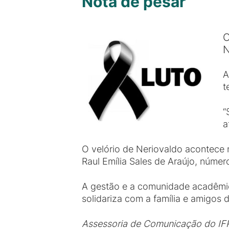
Nota de pesar
O
N
A
t
“
a
O velório de Neriovaldo acontece 
Raul Emília Sales de Araújo, númer
A gestão e a comunidade acadêmic
solidariza com a família e amigos 
Assessoria de Comunicação do I