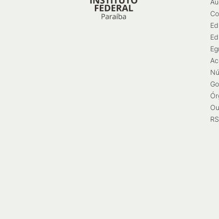
Au
Co
Ed
Ed
Eg
Ac
Nú
Go
Ór
Ou
RS