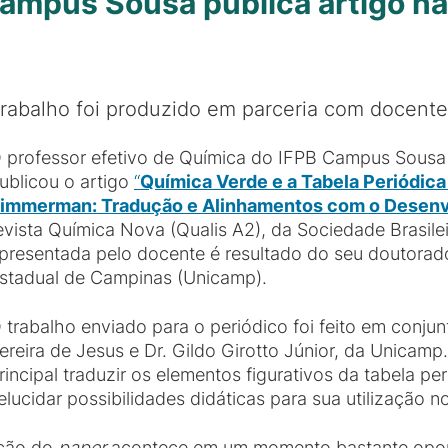
Campus Sousa publica artigo na
rabalho foi produzido em parceria com docent
 professor efetivo de Química do IFPB Campus Sousa C
ublicou o artigo
“
Química Verde e a Tabela Periódica 
immerman: Tradução e Alinhamentos com o Desen
evista Química Nova (Qualis A2), da Sociedade Brasile
presentada pelo docente é resultado do seu doutora
stadual de Campinas (Unicamp).
 trabalho enviado para o periódico foi feito em conju
ereira de Jesus e Dr. Gildo Girotto Júnior, da Unicamp
rincipal traduzir os elementos figurativos da tabela pe
cidar possibilidades didáticas para sua utilização n
ação do
paper
acontece em um momento bastante oport