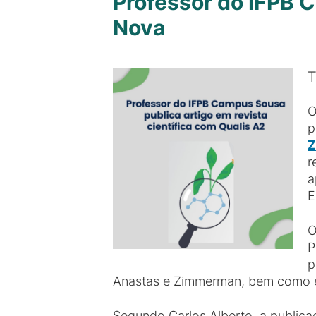
Professor do IFPB 
Nova
T
O
p
Z
r
a
E
O
P
p
Anastas e Zimmerman, bem como elu
Segundo Carlos Alberto, a public