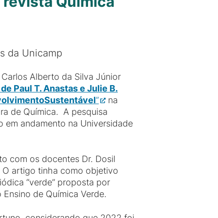
 revista Química
es da Unicamp
arlos Alberto da Silva Júnior
de Paul T. Anastas e Julie B.
volvimento
Sustentável
”
na
ira de Química. A pesquisa
do em andamento na Universidade
nto com os docentes Dr. Dosil
. O artigo tinha como objetivo
riódica “verde” proposta por
o Ensino de Química Verde.
uno, considerando que 2022 foi