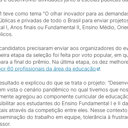
 teve como tema "O olhar inovador para as demanda
blicas e privadas de todo o Brasil para enviar projet
tal I, Anos finais ou Fundamental II, Ensino Médio, Or
licos.
 candidatos precisaram enviar aos organizadores do e
eira etapa da seleção foi feita por voto popular, em
para a final do prêmio. Na última etapa, os dez melhor
or 60 profissionais da área da educação
.
ultado e explicou do que se trata o projeto: “Desenvo
 em vista o cenário pandêmico no qual tivemos que nos
ente agregou ao componente curricular de educação f
ssibilitar aos estudantes do Ensino Fundamental I e II 
gitais através da competição entre eles. Nesse contex
seminação do trabalho em equipe, tolerância à frustra
ssor.