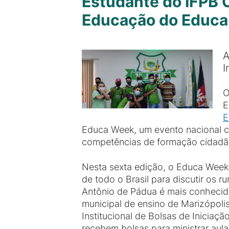
Estudante do IFPB 
Educação do Educ
A
I
O
E
E
Educa Week, um evento nacional c
competências de formação cidadã 
Nesta sexta edição, o Educa Week f
de todo o Brasil para discutir os
Antônio de Pádua é mais conhecido
municipal de ensino de Marizópoli
Institucional de Bolsas de Iniciaçã
recebem bolsas para ministrar aula