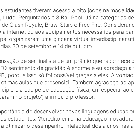
s estudantes tiveram acesso a oito jogos na modalidade
 Ludo, Perguntados e 8 Ball Pool. Já na categorias d
de Clash Royale, Brawl Stars e Free Fire. Consideran
à internet ou aos equipamentos necessários para par
al organizaram uma gincana virtual interdisciplinar u
 dias 30 de setembro e 14 de outubro.
ensação de ser finalista de um prêmio que reconhece 
 “O sentimento de gratidão é enorme e eu agradeço a
B, porque isso só foi possível graças a eles. A vontade
ótimas aulas que presenciei. Também agradeço ao apo
cípio e a equipe de educação física, em especial ao 
udaram no projeto”, afirmou o professor.
ortância de desenvolver novas linguagens educaciona
dos estudantes. “Acredito em uma educação inovadora,
ara otimizar o desempenho intelectual dos alunos nas 
.