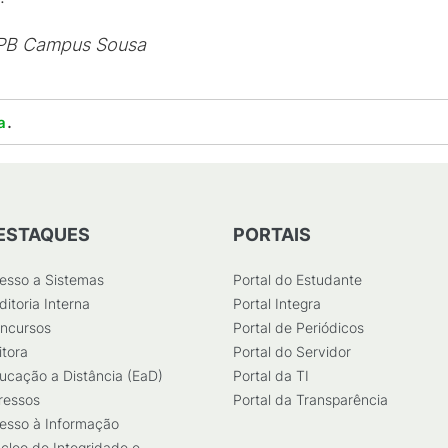
FPB Campus Sousa
.
a
ESTAQUES
PORTAIS
esso a Sistemas
Portal do Estudante
ditoria Interna
Portal Integra
ncursos
Portal de Periódicos
itora
Portal do Servidor
ucação a Distância (EaD)
Portal da TI
ressos
Portal da Transparência
esso à Informação
cleo de Integridade e