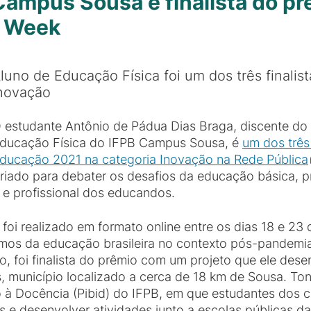
Campus Sousa é finalista do p
a Week
luno de Educação Física foi um dos três finalis
novação
 estudante Antônio de Pádua Dias Braga, discente do 
ducação Física do IFPB Campus Sousa, é
um dos três
ducação 2021 na categoria Inovação na Rede Pública
riado para debater os desafios da educação básica, p
e profissional dos educandos.
oi realizado em formato online entre os dias 18 e 23 d
 rumos da educação brasileira no contexto pós-pandem
, foi finalista do prêmio com um projeto que ele de
s, município localizado a cerca de 18 km de Sousa. To
o à Docência (Pibid) do IFPB, em que estudantes dos cu
s e desenvolver atividades junto a escolas públicas 