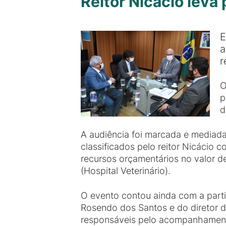
Reitor Nicácio leva
E
a
r
O
p
d
A audiência foi marcada e mediad
classificados pelo reitor Nicácio
recursos orçamentários no valor d
(Hospital Veterinário).
O evento contou ainda com a part
Rosendo dos Santos e do diretor 
responsáveis pelo acompanhament