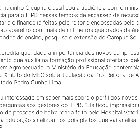
hiquinho Cicupira classificou a audiência com o minis
a para o IFPB nesses tempos de escassez de recursos 
ria e financeira feitas pelo reitor e endossadas pel
 ao aparelho com mais de mil metros quadrados de áre
vidades de ensino, pesquisa e extensão do Campus Sou
 acredita que, dada a importância dos novos campi e
nto que auxilia na formação profissional ofertada pel
em Agropecuária, o Ministério da Educação contempla
o âmbito do MEC sob articulação da Pró-Reitoria de 
utado Pedro Cunha Lima.
ou interessado em saber mais sobre o perfil dos novos
perguntas aos gestores do IFPB. “Ele ficou impressi
 de pessoas de baixa renda feito pelo Hospital Veteriná
da Educação sinalizou nos dois pleitos que vai analisar
B.