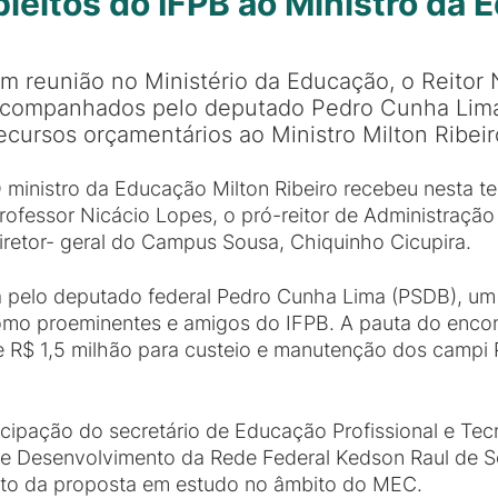
 pleitos do IFPB ao Ministro da
m reunião no Ministério da Educação, o Reitor 
companhados pelo deputado Pedro Cunha Lima
ecursos orçamentários ao Ministro Milton Ribeir
 ministro da Educação Milton Ribeiro recebeu nesta terç
rofessor Nicácio Lopes, o pró-reitor de Administração
iretor- geral do Campus Sousa, Chiquinho Cicupira.
a pelo deputado federal Pedro Cunha Lima (PSDB), um
 como proeminentes e amigos do IFPB. A pauta do enco
e R$ 1,5 milhão para custeio e manutenção dos campi 
icipação do secretário de Educação Profissional e T
de Desenvolvimento da Rede Federal Kedson Raul de S
o da proposta em estudo no âmbito do MEC.