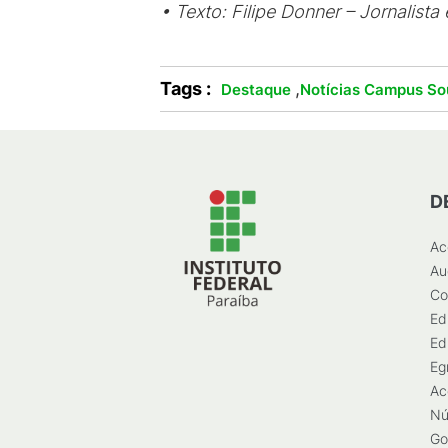
• Texto: Filipe Donner – Jornalist
Tags :
,
Destaque
Notícias Campus So
D
Ac
Au
Co
Ed
Ed
Eg
Ac
Nú
Go