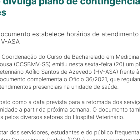
o divulga plano de contingênci
es
ocumento estabelece horários de atendimento e
HV-ASA
 Coordenação do Curso de Bacharelado em Medicina 
ousa (CCSBMV-SS) emitiu nesta sexta-feira (20) um pl
eterinário Adílio Santos de Azevedo (HV-ASA) frente 
ocumento complementa o Ofício 36/2021, que regula
tendimentos presenciais na unidade de saúde.
osto como a data prevista para a retomada dos servi
nidade a partir da próxima semana. O documento tamb
 pelos diversos setores do Hospital Veterinário.
tar dos servidores, estudantes e do público frequenta
ntos Operacionais Padrão (POPs) a serem seguidos po