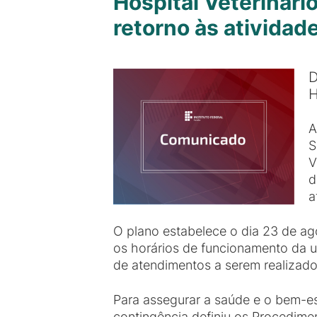
Hospital Veterinári
retorno às atividad
D
A
S
V
d
a
O plano estabelece o dia 23 de ag
os horários de funcionamento da u
de atendimentos a serem realizados
Para assegurar a saúde e o bem-es
contingência definiu os Procedime