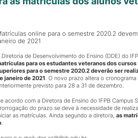
ra as matrículas dos alunos ve
atrículas online para o semestre 2020.2 devem 
aneiro de 2021
 Diretoria de Desenvolvimento do Ensino (DDE) do I
atrículas para os estudantes veteranos dos cursos
uperiores para o semestre 2020.2 deverão ser reali
e janeiro de 2021
. O novo prazo altera o cronograma 
nteriormente previsto para 28 a 31 de dezembro.
e acordo com a Diretora de Ensino do IFPB Campus S
rorrogação do prazo se deve à necessidade de realiza
niciar as matrículas. Ainda segundo a diretora,
as matr
p
.
ara o e-mail: des.ss@ifpb.edu.br.