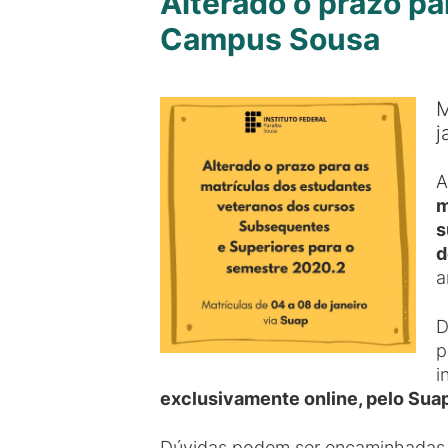
Alterado o prazo pa
Campus Sousa
M
j
A
m
s
d
a
D
p
i
exclusivamente online, pelo Sua
Dúvidas podem ser encaminhadas p