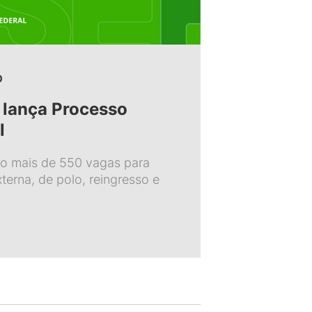
0
l lança Processo
l
São mais de 550 vagas para
xterna, de polo, reingresso e