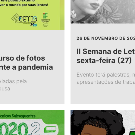
26 DE NOVEMBRO DE 20
II Semana de Le
urso de fotos
sexta-feira (27)
ante a pandemia
Evento terá palestras,
iadas pela
apresentações de traba
ousa