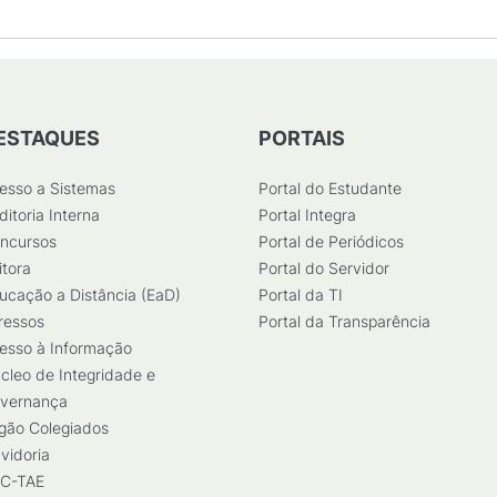
ESTAQUES
PORTAIS
esso a Sistemas
Portal do Estudante
ditoria Interna
Portal Integra
ncursos
Portal de Periódicos
itora
Portal do Servidor
ucação a Distância (EaD)
Portal da TI
ressos
Portal da Transparência
esso à Informação
cleo de Integridade e
vernança
gão Colegiados
vidoria
C-TAE