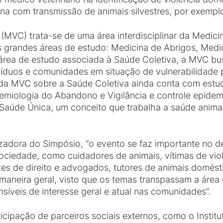
ana com transmissão de animais silvestres, por exempl
(MVC) trata-se de uma área interdisciplinar da Medicin
s grandes áreas de estudo: Medicina de Abrigos, Medic
 área de estudo associada à Saúde Coletiva, a MVC busc
divíduos e comunidades em situação de vulnerabilidad
 da MVC sobre a Saúde Coletiva ainda conta com estu
emiologia do Abandono e Vigilância e controle epidem
e Saúde Única, um conceito que trabalha a saúde anim
adora do Simpósio, “o evento se faz importante no de
ociedade, como cuidadores de animais, vítimas de viol
tes de direito e advogados, tutores de animais doméstic
maneira geral, visto que os temas transpassam a área 
íveis de interesse geral e atual nas comunidades”.
cipação de parceiros sociais externos, como o Institu