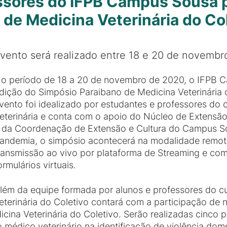
ssores do IFPB Campus Sousa 
de Medicina Veterinária do Co
vento será realizado entre 18 e 20 de novembro
o período de 18 a 20 de novembro de 2020, o IFPB Ca
dição do Simpósio Paraibano de Medicina Veterinária 
vento foi idealizado por estudantes e professores do
eterinária e conta com o apoio do Núcleo de Extensã
 da Coordenação de Extensão e Cultura do Campus So
andemia, o simpósio acontecerá na modalidade remot
ransmissão ao vivo por plataforma de Streaming e com
ormulários virtuais.
lém da equipe formada por alunos e professores do cur
terinária do Coletivo contará com a participação de 
ina Veterinária do Coletivo. Serão realizadas cinco pa
dico veterinário na identificação de violência domés