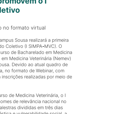
promovem o I
letivo
 no formato virtual
mpus Sousa realizará a primeira
do Coletivo (I SIMPA
-
MVC). O
 curso de Bacharelado em Medicina
o em Medicina Veterinária (Nemev)
usa. Devido ao atual quadro de
a, no formato de Webinar, com
 inscrições realizadas por meio de
so de Medicina Veterinária, o I
nomes de relevância nacional no
lestras divididas em três dias
tica e vulnerabilidade social, a