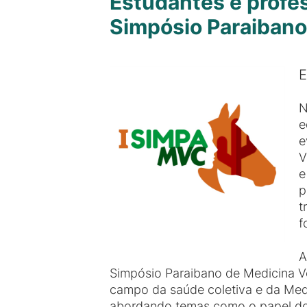
Estudantes e profe
Simpósio Paraibano 
E
N
e
e
V
e
p
t
f
A
Simpósio Paraibano de Medicina Ve
campo da saúde coletiva e da Medic
abordando temas como o papel do mé