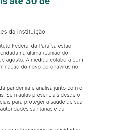
is até 30 de
es da instituição
ituto Federal da Paraíba estão
rendada na última reunião do
8 de agosto. A medida colabora com
sseminação do novo coronavírus no
da pandemia e analisa junto com o
s. Sem aulas presenciais desde o
ciais para proteger a saúde de sua
autoridades sanitárias e da
ós só retornaremos as atividades