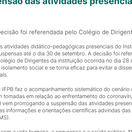
nsão das atividades presencia
ecisão foi referendada pelo Colégio de Dirigent
s atividades didático-pedagógicas presenciais do Inst
uspensas até o dia 30 de setembro. A decisão foi refe
olégio de Dirigentes da instituição ocorrida no dia 2
 isolamento social e se torna eficaz para evitar a di
aís.
 IFPB faz o acompanhamento sistemático do cenário 
m tomadas em relação ao enfrentamento do coronavíru
ral vem prorrogando a suspensão das atividades presen
s informações e orientações científicas advindas das 
MS).
om a vida humana, a segurança e a saúde pública. N