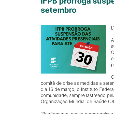
IFPB prorroga suspe
setembro
D
A
s
C
o
p
O
comitê de crise as medidas a sere
dia 16 de março, o Instituto Fede
comunidade, sempre lastreado pela
Organização Mundial de Saúde (O
“Reafirmamos nosso compromisso c