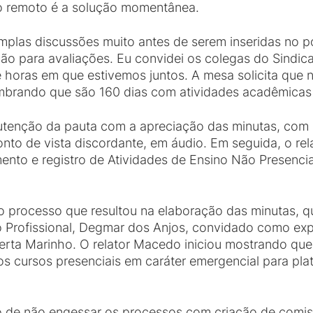
no remoto é a solução momentânea.
mplas discussões muito antes de serem inseridas no po
ão para avaliações. Eu convidei os colegas do Sindica
e horas em que estivemos juntos. A mesa solicita qu
, lembrando que são 160 dias com atividades acadêmica
tenção da pauta com a apreciação das minutas, com
to de vista discordante, em áudio. Em seguida, o re
nto e registro de Atividades de Ensino Não Presenci
o processo que resultou na elaboração das minutas, q
 Profissional, Degmar dos Anjos, convidado como expo
erta Marinho. O relator Macedo iniciou mostrando qu
s cursos presenciais em caráter emergencial para plat
 de não engessar os processos com criação de comis