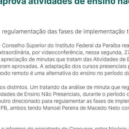
aprova atividades de ensino nã
 regulamentação das fases de implementação 
 Conselho Superior do Instituto Federal da Paraíba rea
xtraordinária, por videoconferência, nessa segunda, 2
 apreciação de minutas que tratam das Atividades de
oram aprovadas. A adaptação dos cursos presenciais p
odo remoto é uma alternativa do ensino no período d
s distintos. Um tratando da análise de minuta que r
vidades de Ensino Não Presenciais, durante o período
outro direcionado para regulamentar as fases de impl
IFPB, ambos tendo Manoel Pereira de Macedo Neto com
informes do presidente do Consuper, reitor Nicácio L