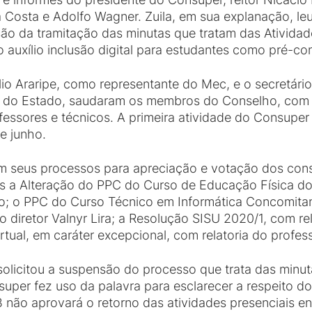
 Costa e Adolfo Wagner. Zuila, em sua explanação, leu
são da tramitação das minutas que tratam das Atividad
o auxílio inclusão digital para estudantes como pré-c
rgílio Araripe, como representante do Mec, e o secretár
o do Estado, saudaram os membros do Conselho, com 
essores e técnicos. A primeira atividade do Consuper
de junho.
am seus processos para apreciação e votação dos con
os a Alteração do PPC do Curso de Educação Física 
lho; o PPC do Curso Técnico em Informática Concomit
o diretor Valnyr Lira; a Resolução SISU 2020/1, com re
rtual, em caráter excepcional, com relatoria do profes
solicitou a suspensão do processo que trata das min
super fez uso da palavra para esclarecer a respeito 
B não aprovará o retorno das atividades presenciais 