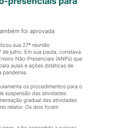
o-presenciais para
também foi aprovada
lizou sua 27ª reunião
7 de julho. Em sua pauta, constava
 Ensino Não-Presenciais (ANPs) que
ara aulas e ações didáticas de
a pandemia.
egulamenta os procedimentos para o
 de suspensão das atividades
ementação gradual das atividades
o relator. Os dois foram
opes, e foi concedida a palavra