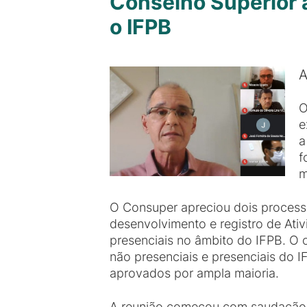
Conselho Superior 
o IFPB
A
O
e
a
f
m
O Consuper apreciou dois processo
desenvolvimento e registro de Ati
presenciais no âmbito do IFPB. O 
não presenciais e presenciais do 
aprovados por ampla maioria.
A reunião começou com saudação e 