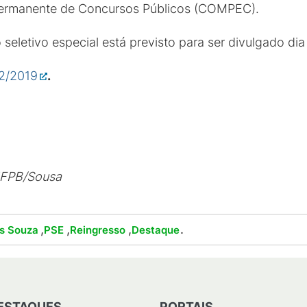
ermanente de Concursos Públicos (COMPEC).
 seletivo especial está previsto para ser divulgado di
52/2019
.
 IFPB/Sousa
,
,
,
.
s Souza
PSE
Reingresso
Destaque
ESTAQUES
PORTAIS