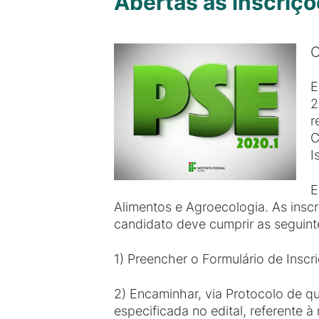
Abertas as inscriçõ
C
E
2
r
C
I
E
Alimentos e Agroecologia. As inscr
candidato deve cumprir as seguint
1) Preencher o Formulário de Inscr
2) Encaminhar, via Protocolo de 
especificada no edital, referente