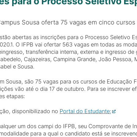
es para o Processo Seletivo Es
ampus Sousa oferta 75 vagas em cinco cursos 
stão abertas as inscrições para o Processo Seletivo E
020.1. O IFPB vai ofertar 563 vagas em todas as modal
eingresso, transferência interna, externa e ingresso d
abedelo, Cajazeiras, Campina Grande, João Pessoa, Mo
sabel e Sousa.
m Sousa, são 75 vagas para os cursos de Educação Fí
ições vão até o dia 17 de outubro. Para se inscrever 
es etapas:
ição, disponibilizado no
Portal do Estudante;
qualquer um dos campi do IFPB, seu Comprovante de I
 à modalidade para a qual o candidato está se inscrev