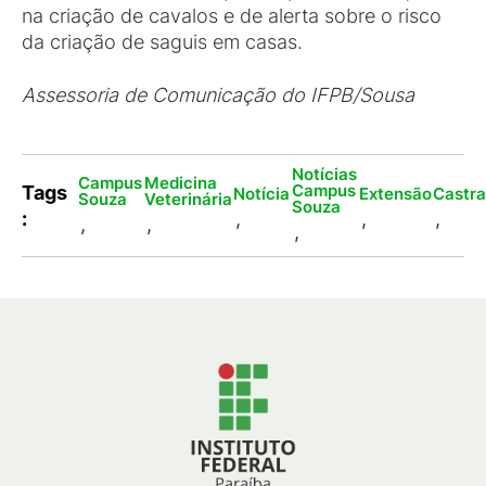
na criação de cavalos e de alerta sobre o risco
da criação de saguis em casas.
Assessoria de Comunicação do IFPB/Sousa
Notícias
Campus
Medicina
Campus
Tags
Notícia
Extensão
Castr
Souza
Veterinária
Souza
:
,
,
,
,
,
,