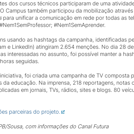
es dos cursos técnicos participaram de uma atividad
. O Campus também participou da mobilização através 
s
para unificar a comunicação em rede por todas as t
 #Nem1SemProfessor; #Nem1SemAprender.
gens usando as hashtags da campanha, identificadas p
ram e LinkedIn) atingiram 2.654 menções. No dia 28 de
as interessadas no assunto, foi possível manter a h
 horas seguidas.
iniciativa, foi criada uma campanha de TV composta por
s da educação. Na imprensa, 218 reportagens, notas o
cadas em jornais, TVs, rádios, sites e blogs. 80 veíc
ções parceiras do projeto.
PB/Sousa, com informações do Canal Futura