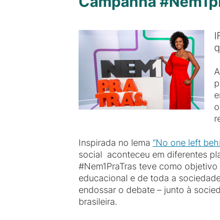
Campanha #Nem1praT
I
q
A
p
e
o
r
Inspirada no lema
“No one left be
social aconteceu em diferentes pl
#Nem1PraTras teve como objetivo 
educacional e de toda a sociedade
endossar o debate – junto à socie
brasileira.