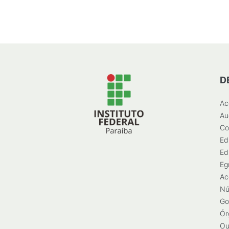
D
Ac
Au
Co
Ed
Ed
Eg
Ac
Nú
Go
Ór
Ou