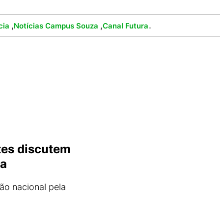
,
,
.
cia
Notícias Campus Souza
Canal Futura
tes discutem
la
ão nacional pela