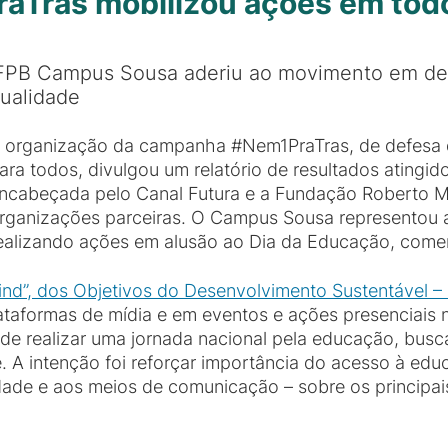
ras mobilizou ações em todo 
FPB Campus Sousa aderiu ao movimento em de
ualidade
 organização da campanha #Nem1PraTras, de defesa
ara todos, divulgou um relatório de resultados atingid
ncabeçada pelo Canal Futura e a Fundação Roberto M
rganizações parceiras. O Campus Sousa representou a
ealizando ações em alusão ao Dia da Educação, come
hind”, dos Objetivos do Desenvolvimento Sustentável 
ataformas de mídia e em eventos e ações presenciais n
de realizar uma jornada nacional pela educação, bus
. A intenção foi reforçar importância do acesso à ed
dade e aos meios de comunicação – sobre os principa