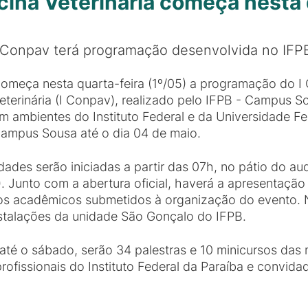
ina Veterinária começa nesta 
 Conpav terá programação desenvolvida no IF
omeça nesta quarta-feira (1º/05) a programação do I
eterinária (I Conpav), realizado pelo IFPB - Campus 
m ambientes do Instituto Federal e da Universidade F
ampus Sousa até o dia 04 de maio.
idades serão iniciadas a partir das 07h, no pátio do a
. Junto com a abertura oficial, haverá a apresentação
os acadêmicos submetidos à organização do evento. N
nstalações da unidade São Gonçalo do IFPB.
té o sábado, serão 34 palestras e 10 minicursos das 
profissionais do Instituto Federal da Paraíba e convid