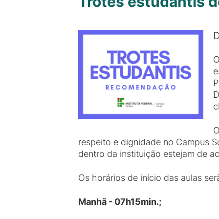
Trotes estudantis 
D
O
e
P
D
c
O
respeito e dignidade no Campus So
dentro da instituição estejam de 
Os horários de início das aulas se
Manhã - 07h15min.;