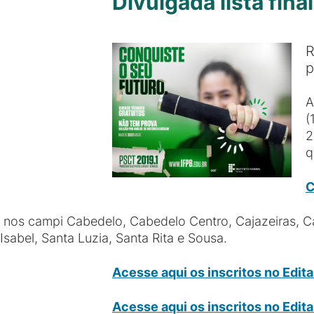
Divulgada lista fin
R
p
A
(
2
q
C
nos campi Cabedelo, Cabedelo Centro, Cajazeiras, Cat
Isabel, Santa Luzia, Santa Rita e Sousa.
Acesse aqui os inscritos no Edit
Acesse aqui os inscritos no Edit