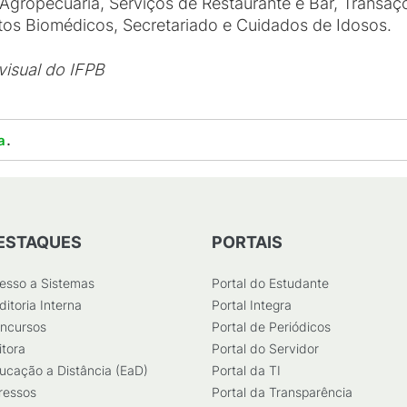
 Agropecuária, Serviços de Restaurante e Bar, Transaçõ
tos Biomédicos, Secretariado e Cuidados de Idosos.
visual do IFPB
.
a
ESTAQUES
PORTAIS
esso a Sistemas
Portal do Estudante
ditoria Interna
Portal Integra
ncursos
Portal de Periódicos
itora
Portal do Servidor
ucação a Distância (EaD)
Portal da TI
ressos
Portal da Transparência