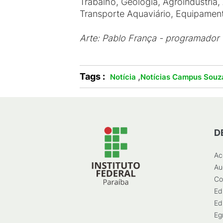
Trabalho, Geologia, Agroindústria,
Transporte Aquaviário, Equipamen
Arte: Pablo França - programador 
Tags :
,
Notícia
Notícias Campus Souz
D
Ac
Au
Co
Ed
Ed
Eg