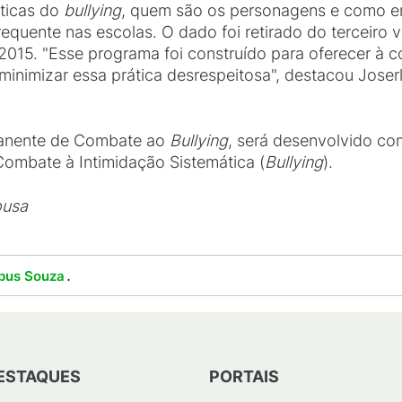
sticas do
bullying
, quem são os personagens e como en
equente nas escolas. O dado foi retirado do terceiro
 2015. "Esse programa foi construído para oferecer à
minimizar essa prática desrespeitosa", destacou Joserl
manente de Combate ao
Bullying
, será desenvolvido c
Combate à Intimidação Sistemática (
Bullying
).
ousa
.
pus Souza
ESTAQUES
PORTAIS