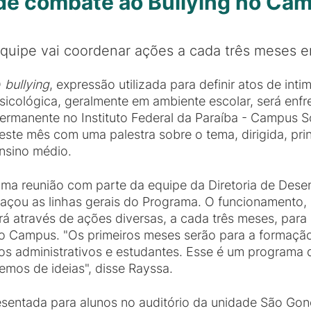
de combate ao Bullying no Ca
quipe vai coordenar ações a cada três meses e
O
bullying
, expressão utilizada para definir atos de inti
sicológica, geralmente em ambiente escolar, será en
ermanente no Instituto Federal da Paraíba - Campus 
este mês com uma palestra sobre o tema, dirigida, pri
nsino médio.
ma reunião com parte da equipe da Diretoria de Dese
raçou as linhas gerais do Programa. O funcionamento
será através de ações diversas, a cada três meses, par
 do Campus. "Os primeiros meses serão para a formaçã
os administrativos e estudantes. Esse é um programa
emos de ideias", disse Rayssa.
esentada para alunos no auditório da unidade São Gonç