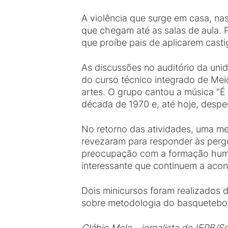
A violência que surge em casa, na
que chegam até as salas de aula. 
que proíbe pais de aplicarem castig
As discussões no auditório da uni
do curso técnico integrado de Mei
artes. O grupo cantou a música "É
década de 1970 e, até hoje, desp
No retorno das atividades, uma me
revezaram para responder às pergu
preocupação com a formação huma
interessante que continuem a acont
Dois minicursos foram realizados d
sobre metodologia do basquetebol
Clébio Melo - jornalista do IFPB/S