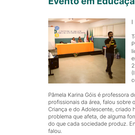
Evento em Educação
I
T
P
l
e
2
(
c
Pâmela Karina Góis é professora d
profissionais da área, falou sobre 
Criança e do Adolescente, criado 
problema que afeta, de alguma form
do que cada sociedade produz. Ent
falou.