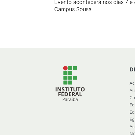
Evento acontecerá nos dias 7 e 
Campus Sousa
D
Ac
Au
Co
Ed
Ed
Eg
Ac
Nú