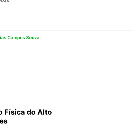
.
cias Campus Souza
 Física do Alto
ões