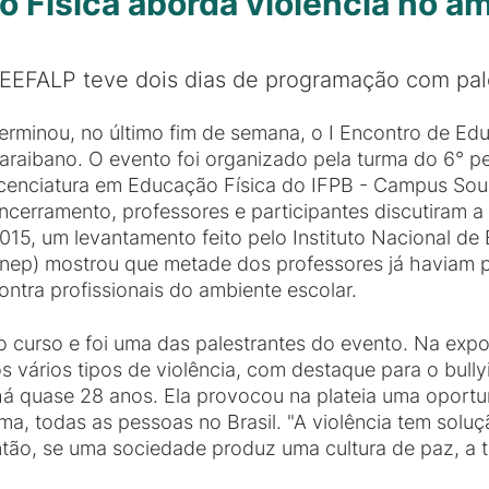
 Física aborda violência no am
 EEFALP teve dois dias de programação com pal
erminou, no último fim de semana, o I Encontro de Edu
araibano. O evento foi organizado pela turma do 6° p
icenciatura em Educação Física do IFPB - Campus So
ncerramento, professores e participantes discutiram a
015, um levantamento feito pelo Instituto Nacional de
Inep) mostrou que metade dos professores já haviam 
ontra profissionais do ambiente escolar.
o curso e foi uma das palestrantes do evento. Na expo
os vários tipos de violência, com destaque para o bully
há quase 28 anos. Ela provocou na plateia uma oportu
a, todas as pessoas no Brasil. "A violência tem solu
ão, se uma sociedade produz uma cultura de paz, a te