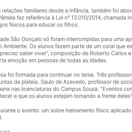
s relações familiares desde a infância, também foi ab
Pâmela fez referência à Lei n° 13.010/2014, chamada i
os físicos para educar os filhos.
dade São Gonçalo só foram interrompidas para uma ap
o Ambiente. Os alunos fazem parte de um coral que e
 preciso saber viver", composição de Roberto Carlos 
erta emoção em pessoas de todas as idades.
sa foi formada para continuar no tema. Três professo
ntas da plateia. Saulo de Azevedo, professor de socio
na nas licenciaturas do Campus Sousa. "Eventos com
ecer e que os alunos estejam tomando a frente deles",
urante o evento: um sobre treinamento físico aplicado
.
ousa