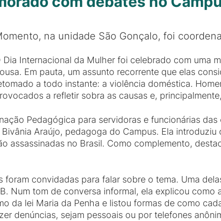
morado com debates no Camp
omento, na unidade São Gonçalo, foi coorden
 Dia Internacional da Mulher foi celebrado com uma
ousa. Em pauta, um assunto recorrente que elas cons
etomado a todo instante: a violência doméstica. Home
rovocados a refletir sobra as causas e, principalment
nação Pedagógica para servidoras e funcionárias das
 Bivânia Araújo, pedagoga do Campus. Ela introduziu
 são assassinadas no Brasil. Como complemento, dest
tas foram convidadas para falar sobre o tema. Uma del
PB. Num tom de conversa informal, ela explicou como a
umo da lei Maria da Penha e listou formas de como cad
er denúncias, sejam pessoais ou por telefones anôn