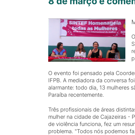
8 de março é come
M
O
S
r
p
O evento foi pensado pela Coorde
IFPB. A mediadora da conversa foi
alarmante: todo dia, 13 mulheres
Paraíba recentemente.
Três profissionais de áreas distin
mulher na cidade de Cajazeiras - 
de violência funciona, fez um res
problema. "Todos nós podemos faz