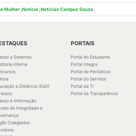
,
,
.
da Mulher
Notícia
Notícias Campus Souza
ESTAQUES
PORTAIS
esso a Sistemas
Portal do Estudante
ditoria Interna
Portal Integra
ncursos
Portal de Periódicos
itora
Portal do Servidor
ucação a Distância (EaD)
Portal da TI
ressos
Portal da Transparência
esso à Informação
cleo de Integridade e
vernança
gão Colegiados
vidoria